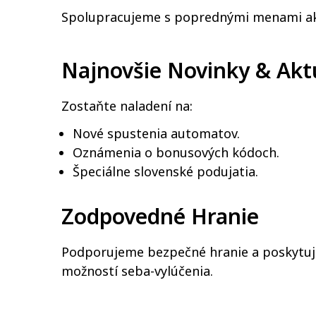
Spolupracujeme s poprednými menami ako 
Najnovšie Novinky & Aktu
Zostaňte naladení na:
Nové spustenia automatov.
Oznámenia o bonusových kódoch.
Špeciálne slovenské podujatia.
Zodpovedné Hranie
Podporujeme bezpečné hranie a poskytujem
možností seba-vylúčenia.