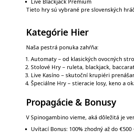
Live Blackjack Premium
Tieto hry sú vybrané pre slovenských hráč
Kategórie Hier
Naša pestrá ponuka zahŕňa:
Automaty – od klasických ovocných str
Stolové Hry – ruleta, blackjack, baccarat
Live Kasíno – skutoční krupiéri prenášan
Špeciálne Hry – stieracie losy, keno a o
Propagácie & Bonusy
V Spinogambino vieme, aká dôležitá je ver
Uvítací Bonus: 100% zhodný až do €500 +