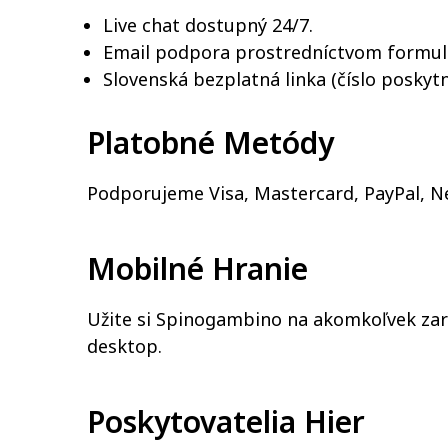
Live chat dostupný 24/7.
Email podpora prostredníctvom formulá
Slovenská bezplatná linka (číslo poskytn
Platobné Metódy
Podporujeme Visa, Mastercard, PayPal, Net
Mobilné Hranie
Užite si Spinogambino na akomkoľvek zar
desktop.
Poskytovatelia Hier