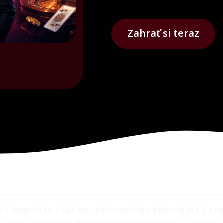
Zahrať si teraz
a Spinogambino slúži iba na informačné a zábavné účely a n