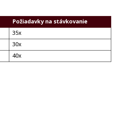
Požiadavky na stávkovanie
35x
30x
40x