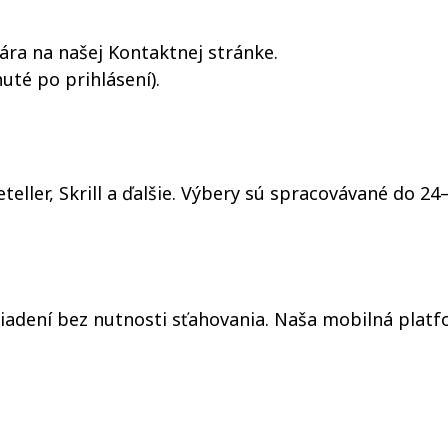
ra na našej Kontaktnej stránke.
uté po prihlásení).
eller, Skrill a ďalšie. Výbery sú spracovávané do 2
iadení bez nutnosti sťahovania. Naša mobilná plat