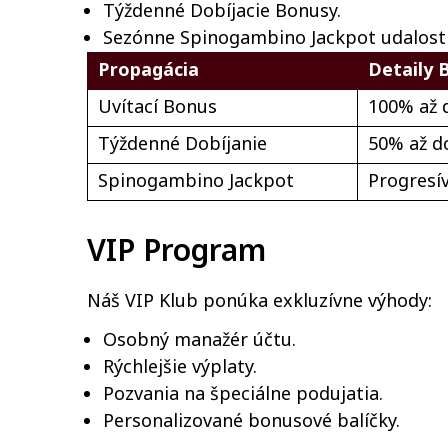
Týždenné Dobíjacie Bonusy.
Sezónne Spinogambino Jackpot udalosti
Propagácia
Detaily 
Uvítací Bonus
100% až 
Týždenné Dobíjanie
50% až d
Spinogambino Jackpot
Progresí
VIP Program
Náš VIP Klub ponúka exkluzívne výhody:
Osobný manažér účtu.
Rýchlejšie výplaty.
Pozvania na špeciálne podujatia.
Personalizované bonusové balíčky.