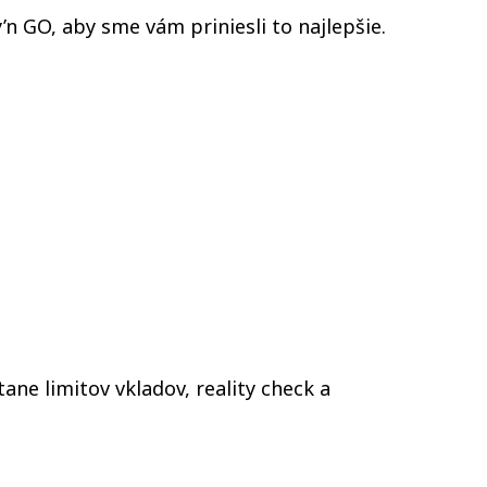
 GO, aby sme vám priniesli to najlepšie.
ne limitov vkladov, reality check a